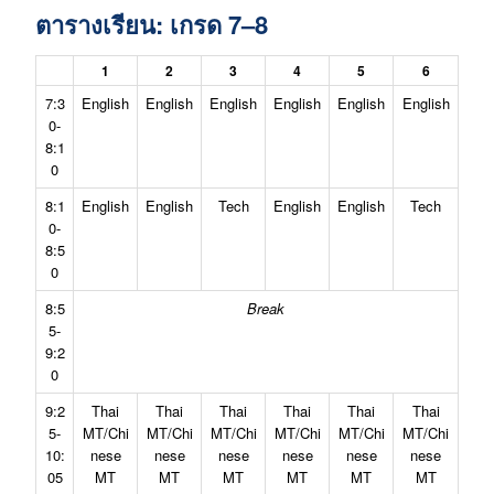
ตารางเรียน: เกรด 7–8
1
2
3
4
5
6
7:3
English
English
English
English
English
English
0-
8:1
0
8:1
English
English
Tech
English
English
Tech
0-
8:5
0
8:5
Break
5-
9:2
0
9:2
Thai
Thai
Thai
Thai
Thai
Thai
5-
MT/Chi
MT/Chi
MT/Chi
MT/Chi
MT/Chi
MT/Chi
10:
nese
nese
nese
nese
nese
nese
05
MT
MT
MT
MT
MT
MT