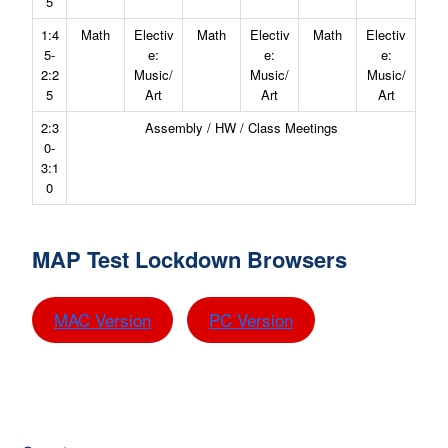
5
1:4
Math
Electiv
Math
Electiv
Math
Electiv
5-
e:
e:
e:
2:2
Music/
Music/
Music/
5
Art
Art
Art
2:3
Assembly / HW / Class Meetings
0-
3:1
0
MAP Test Lockdown Browsers
MAC Version
PC Version