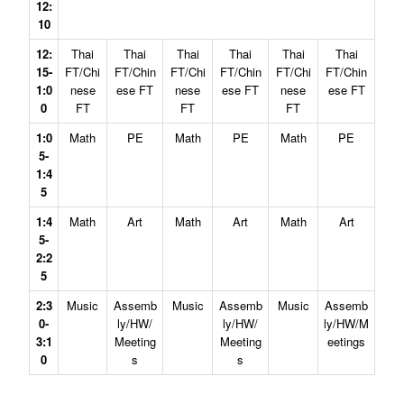
12:
10
12:
Thai
Thai
Thai
Thai
Thai
Thai
15-
FT/Chi
FT/Chin
FT/Chi
FT/Chin
FT/Chi
FT/Chin
1:0
nese
ese FT
nese
ese FT
nese
ese FT
0
FT
FT
FT
1:0
Math
PE
Math
PE
Math
PE
5-
1:4
5
1:4
Math
Art
Math
Art
Math
Art
5-
2:2
5
2:3
Music
Assemb
Music
Assemb
Music
Assemb
0-
ly/HW/
ly/HW/
ly/HW/M
3:1
Meeting
Meeting
eetings
0
s
s