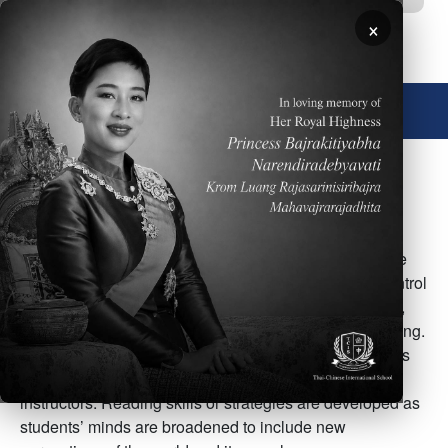
移至主內容
×
🌐 中文，傳統
圖片
Overview: English Department
The role of the English teacher at TCIS is to encourage
students to think critically, examine effectively, and control
language in both written and spoken form. Specifically,
students work on reading, writing, listening and speaking.
Writing skills are developed through writer’s workshops
as well as through collaboration with peers and
instructors. Reading skills or strategies are developed as
students’ minds are broadened to include new