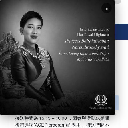
移至主內容
×
🌐 中文，傳統
FAQs
學校行事曆
學術專區
常見問題
招生資訊
表演藝術
設備
運動員
學校行事曆
接送學生時間 為何?
接送時間為 15.15 – 16.00 ，因参與活動或是課
後輔導課(ASEP program)的學生 ，接送時間不