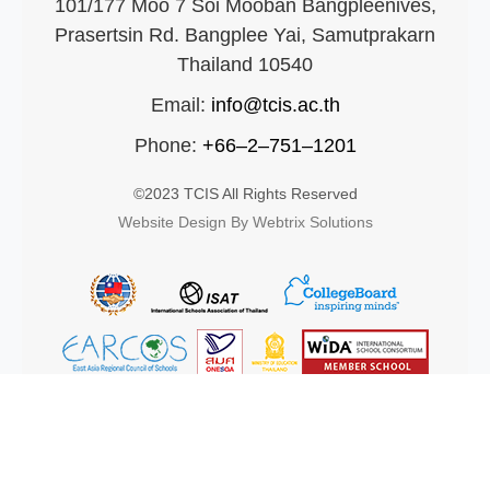
101/177 Moo 7 Soi Mooban Bangpleenives,
Prasertsin Rd. Bangplee Yai, Samutprakarn
Thailand 10540
Email:
info@tcis.ac.th
Phone:
+66–2–751–1201
©2023 TCIS All Rights Reserved
Website Design By Webtrix Solutions