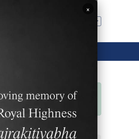
×
🌐 中文，傳統
聯絡我們
聯絡我們
狀態訊息
Sorry… This form is
closed to new
submissions.
常用連結