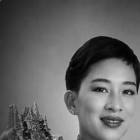
移至主內容
首頁
Please click
HERE
to read the Weekly Pare
Downloads