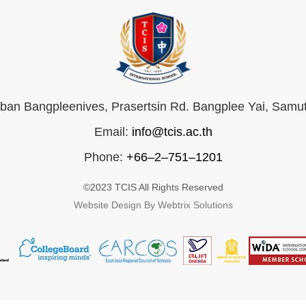
an Bangpleenives, Prasertsin Rd. Bangplee Yai, Samu
Email:
info@tcis.ac.th
Phone:
+66–2–751–1201
©2023 TCIS All Rights Reserved
Website Design By Webtrix Solutions