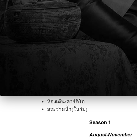
นานาชาติซึ่งมีทั้งหมด11โรงเรียนในกรุงเทพ
ข้อมูลเพิ่มเติม:
กีฬาภายในโรงเรียนแผนกประถมศึกษา
กีฬาภายในโรงเรียนแผนกมัธยมศึกษา
ชมรมฟิตเนส
โปรแกรมพัฒนากีฬาบาสเก็ตบอล
สิ่งอำนวยความสะดว
สนามหญ้าเทียมใหม่
โรงยิม 3 แห่ง
ห้องฟิตเนส
ห้องเต้น/คาร์ดิโอ
สระว่ายน้ำ(ในร่ม)
Season 1
August-November