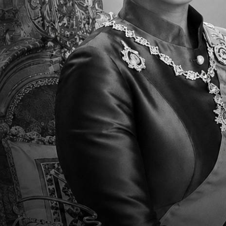
students to develop an enjoyment of physical a
ฝ่ายมัธยมศึกษาตอนต
นักเรียนจะสามารถนำความรู้และทักษะพื้นฐ
และมีทักษะที่สูงขึ้น ในวิชาสุขศึกษามุ่งเน้น
ป.5-ป.6 นักเรียนจะได้มีโอกาสเป็นนักกีฬา ผู้ฝ
ฝ่ายมัธยมศึกษาตอน
นักเรียนจะได้เรียนกีฬาและกิจกรรมที่หลากห
ซอฟบอล
วิชาสุขศึกษาจะมุ่งเน้นทางด้านโภชนาการ ส
ของมนุษย์
กิจกรรมเสริม
TCISได้จัดกิจกรรมเสริม เพื่อเตรียมพร้อมนั