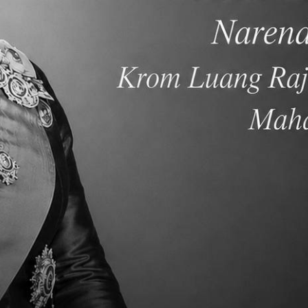
ctivity.
้น
านทางกีฬาจากช่วงประถมศึกษามาต่อยอดเชื่อมโยงเพื่อมีแนวท
เรื่องโภชนาการและ สุขภาพจิต
ึกซ้อมนักกีฬา นักสถิติ ฝึกงานเขียนเกี่ยวกับกีฬาและผู้ตัดสินกีฬ
ปลาย
ลาย อาทิ บาสเก็ตบอล วอลเล่ย์บอล แบตมินตัน ฟุตบอล ว่ายน้ำ
ุขภาพจิต การดูแลรักษาสวัสดิภาพของตนเอง และการเจริญเติ
กเรียนในการแข่งขันกีฬาBISAC ซึ่งเป็นการแข่งขันระหว่างโรงเร