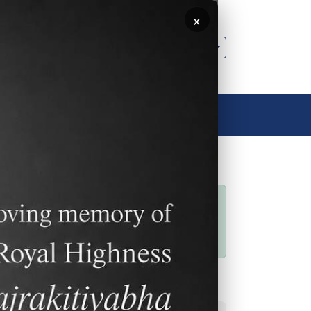
×
🌐 ประเทศไทย
ลิงค์อื่นๆ
ติดต่อเรา
ติดต่อเรา
สถานะข้อความ
Sorry… This form is
closed to new
ได้มี
submissions.
ยนระ
ลิงค์ที่พบบ่อย
ions
es for