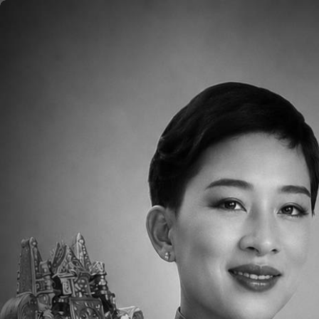
ข้ามไปยังเนื้อหาหลัก
หน้าแรก
เกี่ยวกับ
ภาพ
ฝ่ายประถมศึกษา
หลักสูตรพลศึกษาของเราเน้นในเรื่องของการเ
ทักษะเรียนรู้การเคลื่อนไหวของร่างกายซึ่งก่
ดับชั้นป.1-ป.4จะมีการมุ่งเน้นไปที่กีฬาเฉพ
Throughout Pre-Kindergarten to Grade 4 our H
for the students’ individual health. Our PE cu