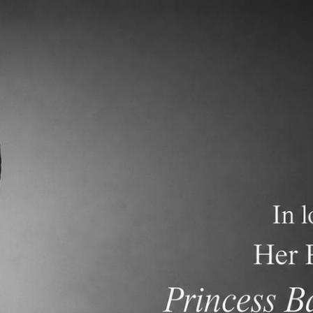
ภาควิชาการ
การรับสมัครนักเรียน
คำถามที่พบบ่อย
รียนด้วยความสนุกผ่านกิจกรรมต่างๆ ในช่วงชั้นอนุบาลเด็กๆจะ
อให้เกิดความมั่นใจในการที่จะเล่นกีฬาต่างๆต่อไป สำหรับนักเรี
าะประเภท และมีการเรียนการสอนสุขศึกษาควบคู่ไปด้วย
ealth curriculum teaches the skills needed to make good decis
rriculum is a fun, skill-based program that provides opportuniti