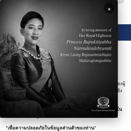
ข้ามไปยังเนื้อหาหลัก
×
🌐 ประเทศไทย
ภาพ
ห้องสมุดTCIS ยินดีต้อนรับทุกท่าน
ห้้องสมุดของเราช่วยดูและและส่งเสริมการให้ข้อมูลทั้งที่
เชื่อมโยงกับหลักสูตรและตามความสนใจที่หลากหลายของผู้
ใช้บริการ นอกจากจะให้บริการสิ่งพิมพ์แล้วทางห้องสมุดยัง
มีบริการสื่ออิเล็คโทรนิคต่างๆมากกว่า40,000รายการ
ตรวจสอบบัญชีรายชื่อการยืม-คืน (เฉพาะระบบเน็ทเวิร์คใน
โรงเรียนเท่านั้น)
*เพื่อความปลอดภัยในข้อมูลส่วนตัวของท่าน*