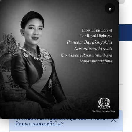
ข้ามไปยังเนื้อหาหลัก
×
🌐 ประเทศไทย
FAQs
การรับเข้าศึกษา
กีฬา
ข้อมูลเบื้องต้น
ด้านการศึกษา
ปฏิทินโรงเรียน
ศิลปะการแสดง
สถานที่
ศิลปะการแสดง
โรงเรียนมีห้องเรียนและสิ่งอุปกรณ์สำหรับวิชา
ศิลปะการแสดงหรือไม่?