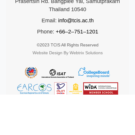
Prasertsin Rd. Bangplee Yai, Samutprakarn
Thailand 10540
Email:
info@tcis.ac.th
Phone:
+66–2–751–1201
©2023 TCIS All Rights Reserved
Website Design By Webtrix Solutions