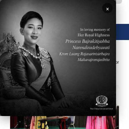
移至主內容
×
🌐 中文，傳統
圖片
TCIS offers daily Chinese and Thai language programs for
PK-Grade 12. For additional details please visit the Thai
Language and
Chinese Language
pages.