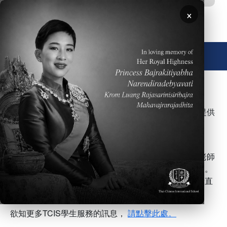
移至主內容
×
🌐 中文，傳統
圖片
對於那些未能銜接一般正常英語班課程的學生，TCIS提供
英語加強班(EAL)課程，給那些英語需要加強的學生學
習。
輔導老師提供了學校各方面的資原來輔導學生。 輔導老師
並會與學生及其家人密切合作，以促進學生學習的成效。
如果您認為您或您的孩子想獲得有關這方面的訊息，請直
接聯繫TCIS。
欲知更多TCIS學生服務的訊息，
請點擊此處。