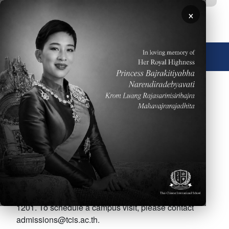
ข้ามไปยังเนื้อหาหลัก
×
🌐 ประเทศไทย
ภาพ
การรับสมัครนักเรียน
Thank you for your interest in TCIS.
Our
application form
is below as well as detailed
information about admissions and policies including
tuition discounts. If you have any questions, please
email
admissions@tcis.ac.th
or call us at 66-2-751-
1201. To schedule a campus visit, please contact
admissions@tcis.ac.th
.