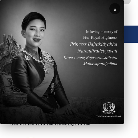
ข้ามไปยังเนื้อหาหลัก
×
🌐 ประเทศไทย
โรงเรียนนานาชาติไทย-จีนได้รับการรับรอง
มาตรฐานสากลจาก WASC ครั้งแรกในปี พ.ศ.2545
และครั้งล่าสุดในปี พ.ศ. 2557 และได้รับการประกัน
คุณภาพการศึกษาตามมาตรฐานของกระทรวง
ศึกษาธิการแห่งประเทศไทยและประเทศไต้หวัน
นอกจากนี้โรงเรียนของเรายังเป็นสมาชิกของ
EARCOS หรือ
East Asian Regional Council of
Overseas Schools
และมีครูที่มีคุณวุฒิในระดับ
บัณฑิต มหาบัณฑิต และดุษฎีบัณฑิต