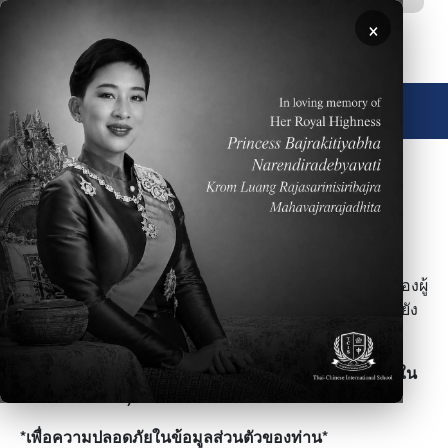
ข้ามไปยังเนื้อหาหลัก
×
🌐 ประเทศไทย
ภาพ
ห้องสมุดTCIS ยินดีต้อนรับทุกท่าน
ห้้องสมุดของเราช่วยดูและและส่งเสริมการให้ข้อมูลทั้งที่
เชื่อมโยงกับหลักสูตรและตามความสนใจที่หลากหลายของผู้
ใช้บริการ นอกจากจะให้บริการสิ่งพิมพ์แล้วทางห้องสมุดยัง
มีบริการสื่ออิเล็คโทรนิคต่างๆมากกว่า40,000รายการ
ตรวจสอบบัญชีรายชื่อการยืม-คืน (เฉพาะระบบเน็ทเวิร์คใน
โรงเรียนเท่านั้น)
*เพื่อความปลอดภัยในข้อมูลส่วนตัวของท่าน*