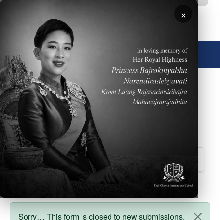
ข้ามไปยังเนื้อหาหลัก
×
🌐 ประเทศไทย
April 3, 2017
Downloads
Lower School News 3 April 2017
ติดต่อเรา
สถานะข้อความ
Sorry… This form is closed to new submissions.