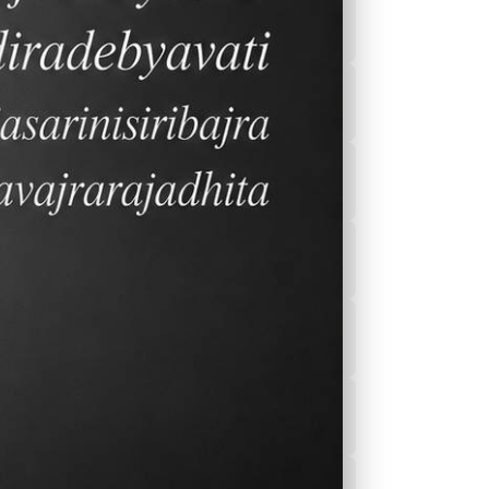
2023-2024 行事曆
源之
教師
文。
課後輔導
背景
量去
Sports
懷
餐廳菜單
校園刊物
保健室