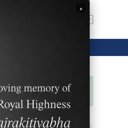
×
🌐 中文，傳統
聯絡我們
聯絡我們
rsity
狀態訊息
Sorry… This form is
closed to new
submissions.
常用連結