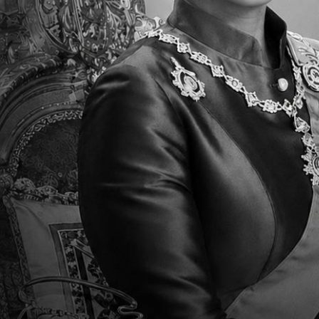
朱薏綾老師來自於台灣台南市，這座號稱「
地。她目前定居於曼谷。朱老師畢業於彰化
證。朱老師在任職台灣公立教師數年後，到英
她任職TCIS華語教師期間進修取得IB課程
有助於她致力於推動TCIS的輔導工作。
心理學大師榮格先生說：「所有別人導致我
修為自己的言行是讓生命更閃亮的方式，她將E
「正直，同理及感恩」的胸襟活出精采人生
歡迎您與朱老師聯絡諮詢相關學生輔導訊息