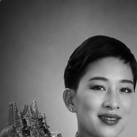
移至主內容
首頁
About
ELL
Forms
ES
Us
Co
圖片
朱薏綾 老師
Body
School Counselor (Fl