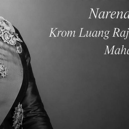
府城」的歷史可追溯至二百年前，亦是中華文化被帶進台灣的起
師大輔導系。並持有中學國文教師證，中學輔導教師證，及華語
國就學取得諾丁漢大學終身教育碩士學位，並應徵至TCIS教中
修習證書，並與AP課程做教學整合。朱老師以學生本位的學經歷
們厭煩的事，都能讓我們更加了解自己。」朱老師相信用內在力
SLS(TCIS核心能力概念）帶入學生日常學習，並鼓勵學生心
。
。