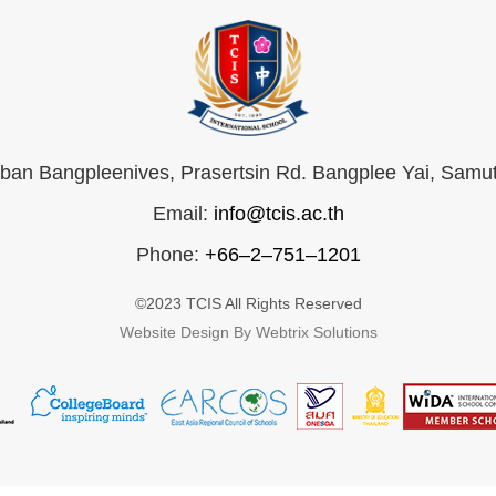
an Bangpleenives, Prasertsin Rd. Bangplee Yai, Samu
Email:
info@tcis.ac.th
Phone:
+66–2–751–1201
©2023 TCIS All Rights Reserved
Website Design By Webtrix Solutions