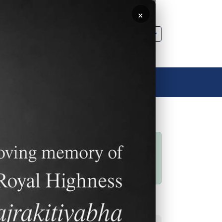
×
🌐 ประเทศไทย
ลิงค์อื่นๆ
ติดต่อเรา
ติดต่อเรา
สริม
สถานะข้อความ
Sorry… This form is
กฤษ
closed to new
อง หาก
submissions.
ลิงค์ที่พบบ่อย